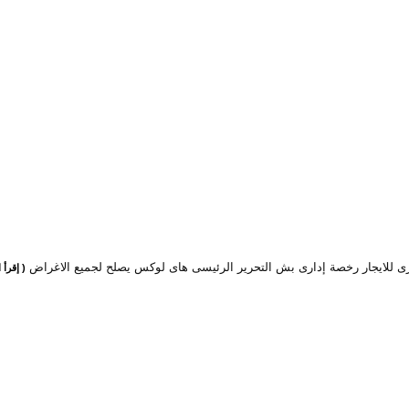
رى للايجار رخصة إدارى بش التحرير الرئيسى هاى لوكس يصلح لجميع الاغراض
( إقرأ ا