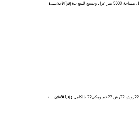
 متر غزل ونسيج للبيع ب
( إقرأ الأعلان.....)
??روش ??رش ??خم ومكي?? بالكامل
( إقرأ الأعلان.....)