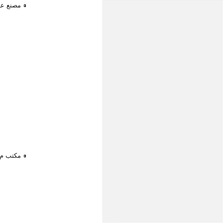
مصنع عل مساحة 5300
مكتب م