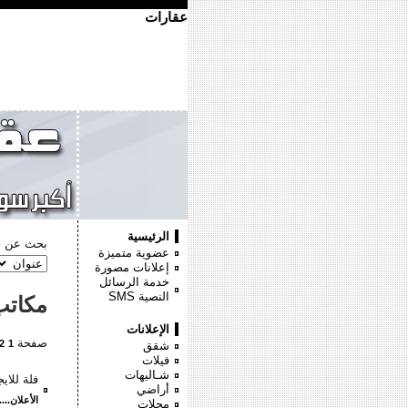
عقارات
الرئيسية
بحث عن :
عضوية متميزة
إعلانات مصورة
خدمة الرسائل
النصية
SMS
مكاتب
الإعلانات
صفحة
2
1
شقق
فيلات
شـاليهات
فلة للايجار على مساحة 700م ب
أراضي
الأعلان....
محلات