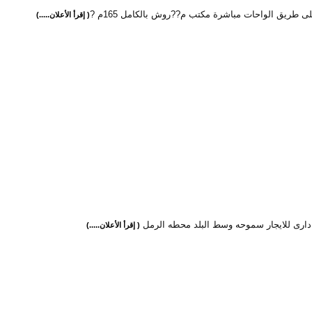
لى طريق الواحات مباشرة مكتب م??روش بالكامل 165م ?
( إقرأ الأعلان.....)
دارى للايجار سموحه وسط البلد محطه الرمل
( إقرأ الأعلان.....)