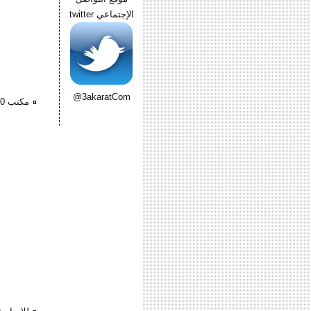
الإجتماعي twitter
@3akaratCom
مكتب 140م ارضى بمدخل خاص 3 غرف وريسبشن وحمام