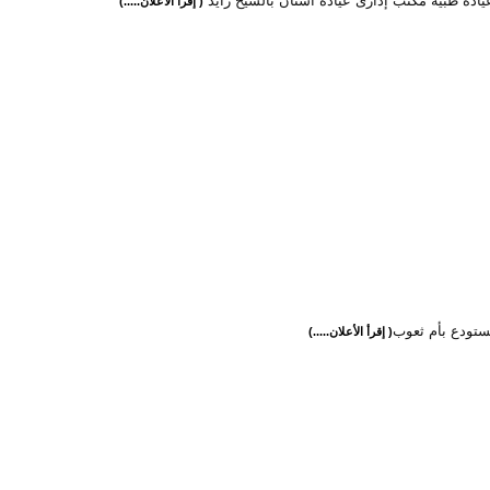
عيادة طبية مكتب إدارى عيادة أسنان بالشيخ زايد
( إقرأ الأعلان.....)
ستودع بأم ثعوب
( إقرأ الأعلان.....)