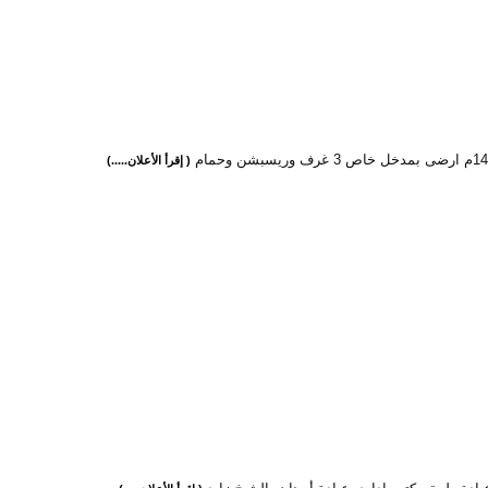
( إقرأ الأعلان.....)