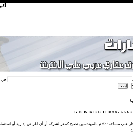
أكب
في
17
16
15
14
13
12
11
10
9
8
7
6
5
4
3
المهندسين تصلح كمقر لشركة أو أى اغراض إدارية أو استثمارية
.)