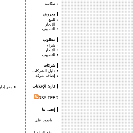
مكاتب
معروض
للبيع
للإيجار
للتصييف
مطلوب
شراء
للإيجار
للتصييف
شركات
دليل الشركات
إضافة شركة
قارئ الإعلانات
مقر إدا
RSS FEED
إتصل بنا
تابعونا علي
موقع التواصل