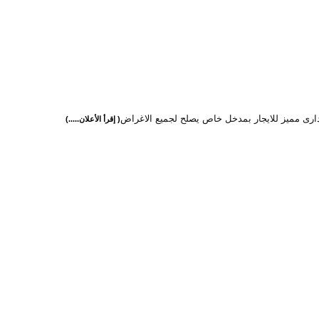
ارى مميز للايجار بمدخل خاص يصلح لجميع الاغراض
( إقرأ الأعلان.....)