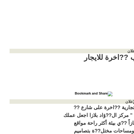
لان
 ??اخرة للايجار
إعلان
جارية ??اخرة على شارع ??
 مركز ال??ؤاد بلازا اجعل عملك
ازاً ??ي بيئة أكثر راحة مواقع
ومساحات مختل??ة بتصاميم