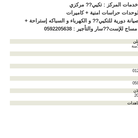
خدمات المركز : تكيي?? مركزي
لوحدات حراسات امنية + كاميرات
يانة دورية للتكيي?? و الكهرباء و السباكه إستراحة +
ج للإست??سار والتأجير : 0592205638
لن
منة
01
05
ان
2
اهدات