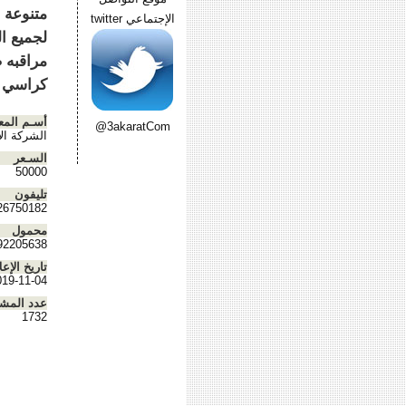
متنوعة 
الإجتماعي twitter
لجميع ا
مراقبه ص
كراسي مسا
أسـم المع
@3akaratCom
الشركة الأ
السـعر
50000
تليفون
26750182
محمول
92205638
تاريخ الإعل
019-11-04
عدد المش
1732