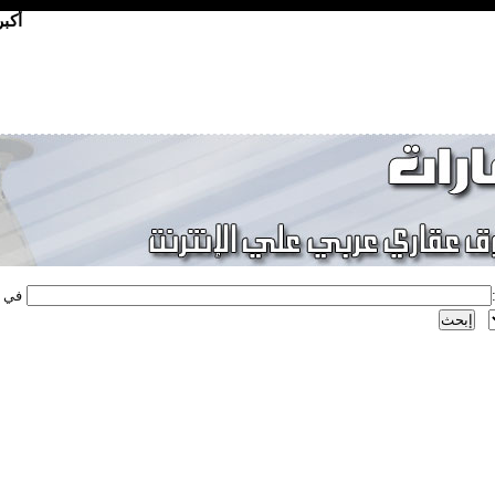
أكب
في