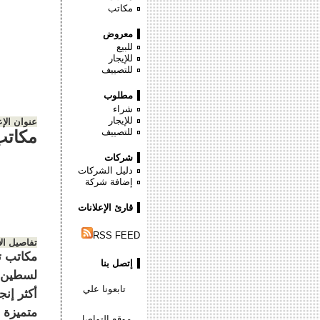
مكاتب
معروض
للبيع
للإيجار
للتصييف
مطلوب
شراء
للإيجار
عنوان الإع
للتصييف
مكاتب
شركات
دليل الشركات
إضافة شركة
قارئ الإعلانات
RSS FEED
تفاصيل ال
مكاتب ت
إتصل بنا
لسطين "
تابعونا علي
أكثر إنج
متميزة 
موقع التواصل