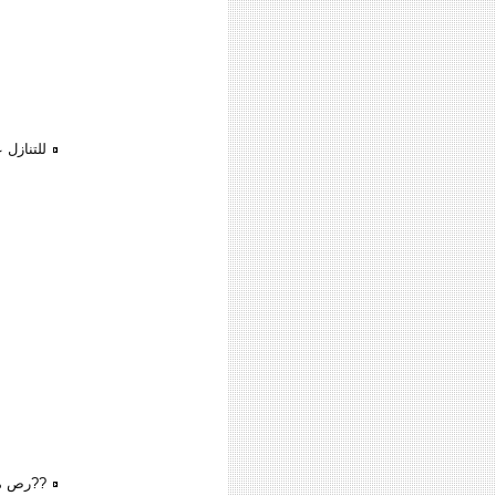
للتنازل 
??رص م