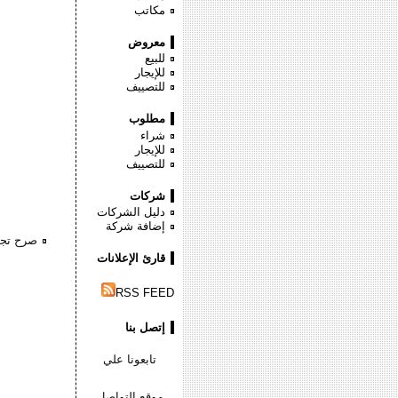
مكاتب
معروض
للبيع
للإيجار
للتصييف
مطلوب
شراء
للإيجار
للتصييف
شركات
دليل الشركات
إضافة شركة
صرح تجا
قارئ الإعلانات
RSS FEED
إتصل بنا
تابعونا علي
موقع التواصل