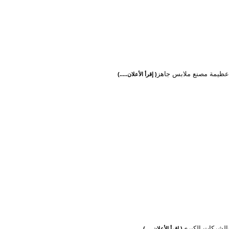
ظيمة مصنع ملابس جاهز
( إقرأ الأعلان.....)
والشركات الكبرى
( إقرأ الأعلان.....)