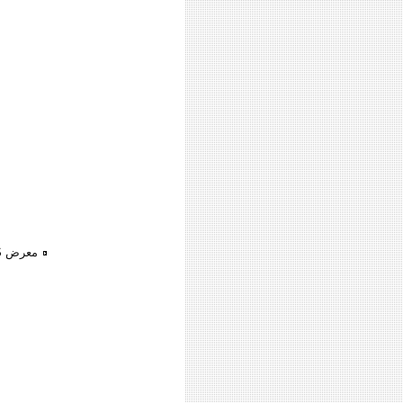
معرض MIMO DESIGNS للأثاث بالمعادى الجديدة