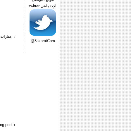
الإجتماعي twitter
عقارات 
@3akaratCom
ng pool