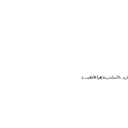
رى بالأسكندرية
( إقرأ الأعلان.....)