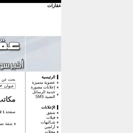
عقارات
الرئيسية
بحث عن :
عضوية متميزة
إعلانات مصورة
خدمة الرسائل
النصية
SMS
مكاتب
الإعلانات
صفحة
2
1
شقق
فيلات
شـاليهات
شقة تصلح
أراضي
محلات