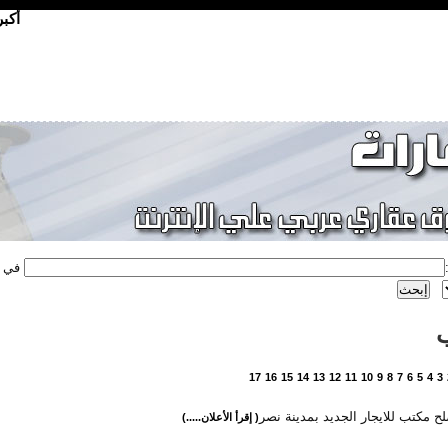
أكب
في
17
16
15
14
13
12
11
10
9
8
7
6
5
4
3
 مكتب للايجار الجديد بمدينة نصر
( إقرأ الأعلان.....)