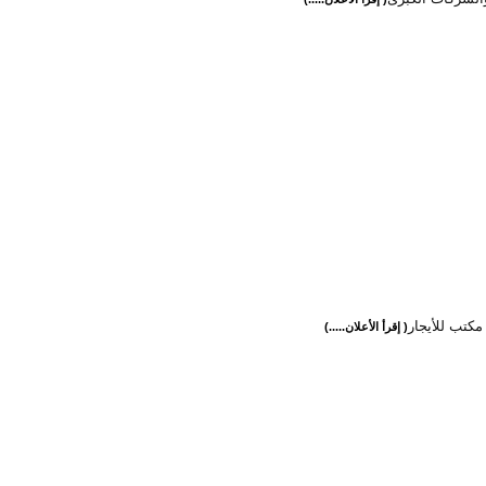
كتب للأيجار
( إقرأ الأعلان.....)