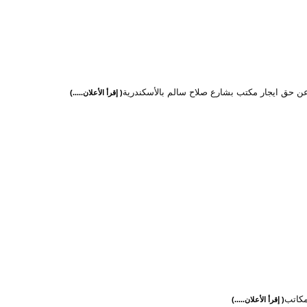
عن حق ايجار مكتب بشارع صلاح سالم بالأسكندرية
( إقرأ الأعلان.....)
كاتب
( إقرأ الأعلان.....)