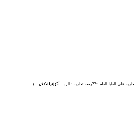
اريه على العليا العام ::??رصه تجاريه:: الريــــآ?
( إقرأ الأعلان.....)