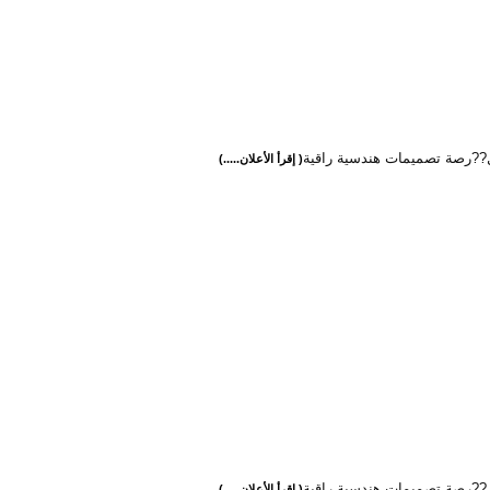
ل??رصة تصميمات هندسية راقية
( إقرأ الأعلان.....)
ل??رصة تصميمات هندسية راقية
( إقرأ الأعلان.....)