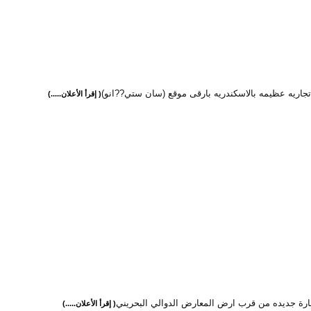
جاريه عظيمه بالاسكندريه بارقى موقع (سان ستي??انو)
( إقرأ الأعلان.....)
مارة جديده من قرب ارض المعارض الدوالي البحريني
( إقرأ الأعلان.....)