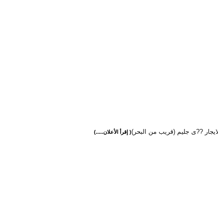
يجار ??ى جليم (قريب من البحر)
( إقرأ الأعلان.....)