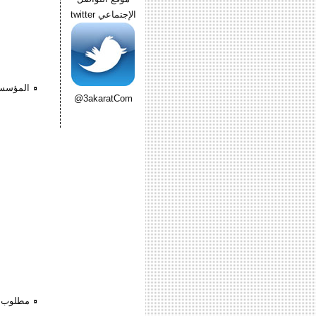
الإجتماعي twitter
المؤسسة 
@3akaratCom
مطلوب ?