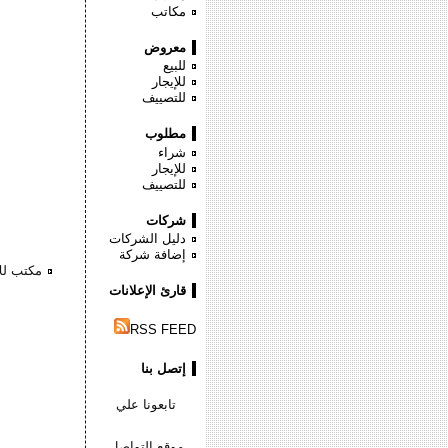
مكاتب
معروض
للبيع
للإيجار
للتصييف
مطلوب
شراء
للإيجار
للتصييف
شركات
دليل الشركات
إضافة شركة
مكتب للا
قارئ الإعلانات
RSS FEED
إتصل بنا
تابعونا علي
موقع التواصل