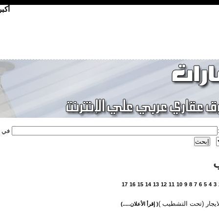
أكب
في
17
16
15
14
13
12
11
10
9
8
7
6
5
4
3
ايجار (تحت التشطيب )
( إقرأ الأعلان.....)