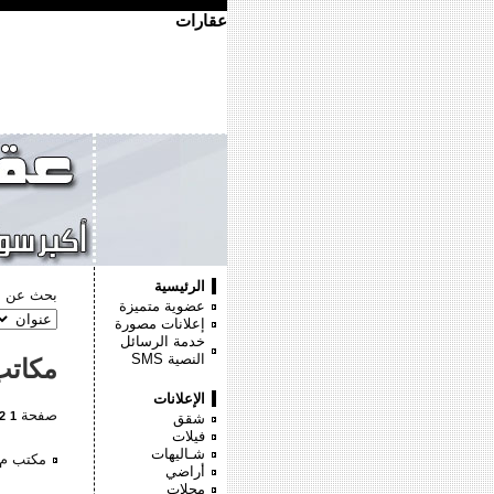
عقارات
الرئيسية
بحث عن :
عضوية متميزة
إعلانات مصورة
خدمة الرسائل
النصية
SMS
مكاتب
الإعلانات
صفحة
2
1
شقق
فيلات
شـاليهات
مكتب م??روش 
أراضي
محلات