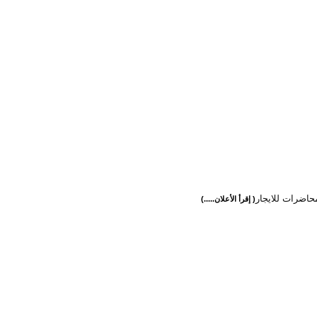
حاضرات للايجار
( إقرأ الأعلان.....)