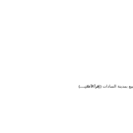
يع بمدينة السادات
( إقرأ الأعلان.....)