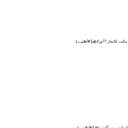
كتب للايجار ??ورا
( إقرأ الأعلان.....)
لسادس من أكتوبر
( إقرأ الأعلان.....)