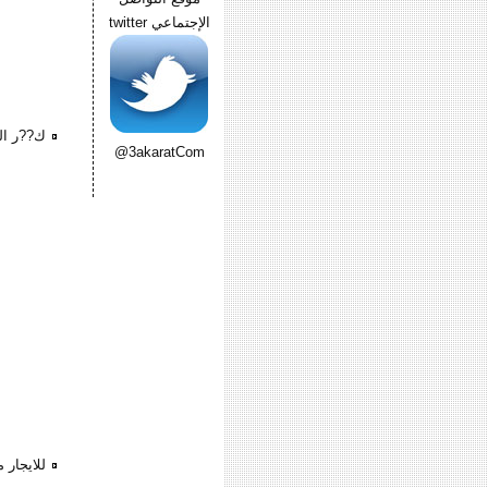
الإجتماعي twitter
ك??ر ال
@3akaratCom
للايجار 