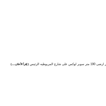
كس على شارع المريوطيه الرئيس
( إقرأ الأعلان.....)