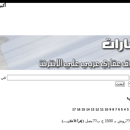
أكب
في
17
16
15
14
13
12
11
10
9
8
7
6
5
4
3
بـ 1500 ج ب??يصل
( إقرأ الأعلان.....)