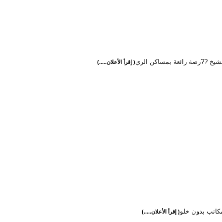
شيخ ??رصة رائعة بمساكن الري
( إقرأ الأعلان.....)
مكاتب بدون خلو
( إقرأ الأعلان.....)