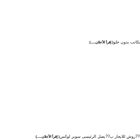
مكاتب بدون خلو
( إقرأ الأعلان.....)
?روش للايجار ب??يصل الرئيسى سوبر لوكس
( إقرأ الأعلان.....)