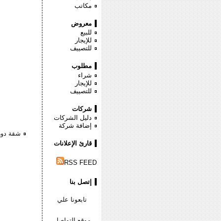
مكاتب
معروض
للبيع
للإيجار
للتصييف
مطلوب
شراء
للإيجار
للتصييف
شركات
دليل الشركات
إضافة شركة
شقة دور ارضى 190 متر سوبر لو
قارئ الإعلانات
RSS FEED
إتصل بنا
تابعونا علي
موقع التواصل