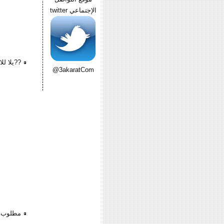
الإجتماعي twitter
??يلا لل
@3akaratCom
مطلوب 