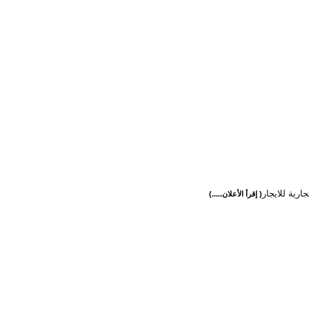
ارية للايجار
( إقرأ الأعلان.....)