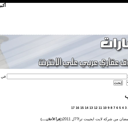
أكب
في
17
16
15
14
13
12
11
10
9
8
7
6
5
4
3
ان من شركة لايت ايجيبت ترا??ل 2011
( إقرأ الأعلان.....)