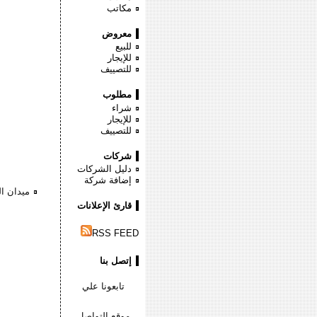
مكاتب
معروض
للبيع
للإيجار
للتصييف
مطلوب
شراء
للإيجار
للتصييف
شركات
دليل الشركات
إضافة شركة
ميدان ال
قارئ الإعلانات
RSS FEED
إتصل بنا
تابعونا علي
موقع التواصل