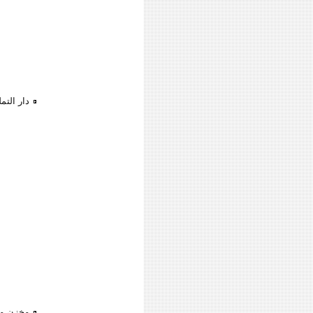
دار التم
مخزن مساحة 540 م