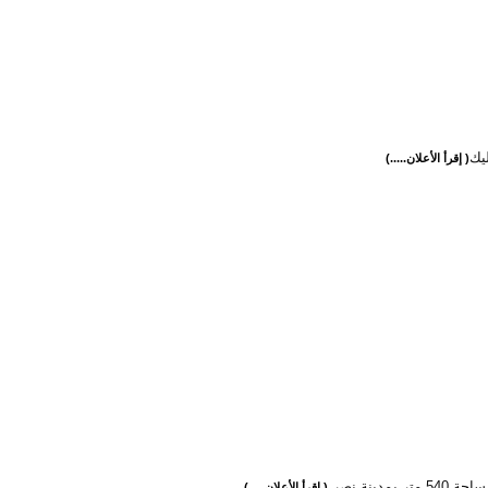
ليك
( إقرأ الأعلان.....)
تر بمدينة نصر
( إقرأ الأعلان.....)