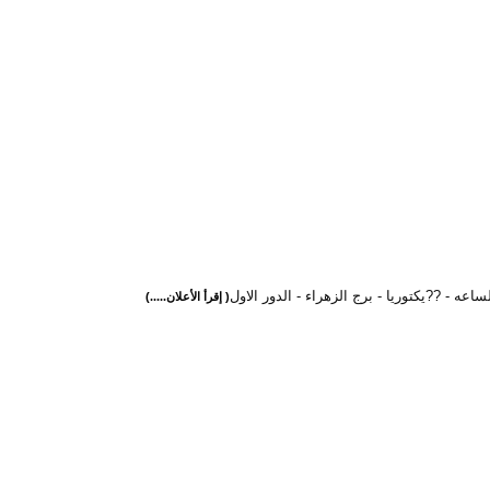
ساعه - ??يكتوريا - برج الزهراء - الدور الاول
( إقرأ الأعلان.....)