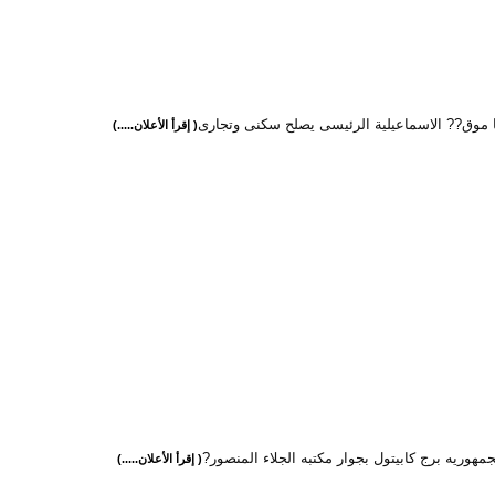
ا موق?? الاسماعيلية الرئيسى يصلح سكنى وتجارى
( إقرأ الأعلان.....)
مهوريه برج كابيتول بجوار مكتبه الجلاء المنصور?
( إقرأ الأعلان.....)