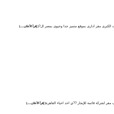
 الكبرى مقر ادارى بموقع متميز جدا وحيوى بمصر ال?
( إقرأ الأعلان.....)
مقر لشركة قائمة للإيجار ??ي احد احياء القاهرة
( إقرأ الأعلان.....)