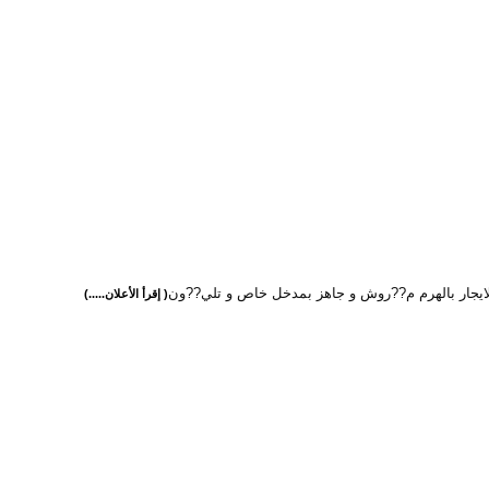
ايجار بالهرم م??روش و جاهز بمدخل خاص و تلي??ون
( إقرأ الأعلان.....)