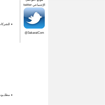
الإجتماعي twitter
للشركات
@3akaratCom
مطلــوب 