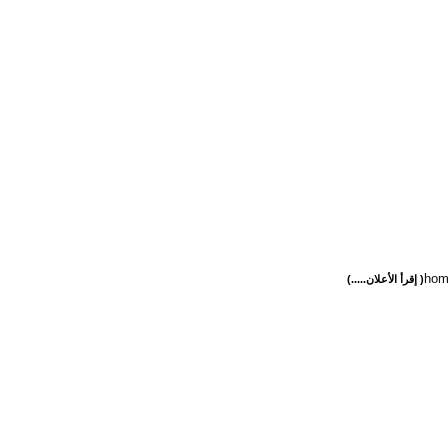
home
( إقرأ الأعلان.....)