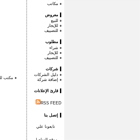
مكاتب
معروض
للبيع
للإيجار
للتصييف
مطلوب
شراء
للإيجار
للتصييف
شركات
دليل الشركات
مكتب للب
إضافة شركة
قارئ الإعلانات
RSS FEED
إتصل بنا
تابعونا علي
موقع التواصل