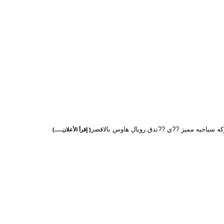
ه سياحيه مميز ??ي ??ندق رويال هاوس بالاقصر
( إقرأ الأعلان.....)