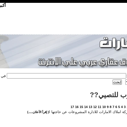
أكب
في
ب للتصيي??
17
16
15
14
13
12
11
10
9
8
7
6
5
4
3
ة املاك الامارات للادارة المشروعات عن حاجتها ا
( إقرأ الأعلان.....)