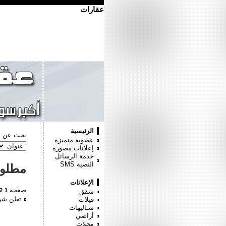
عقارات
الرئيسية
بحث عن :
عضوية متميزة
إعلانات مصورة
خدمة الرسائل
النصية
SMS
مطلو
الإعلانات
صفحة
2
1
شقق
تعلن شرك
فيلات
شـاليهات
أراضي
محلات