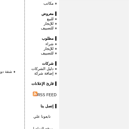
مكاتب
معروض
للبيع
للإيجار
للتصييف
مطلوب
شراء
للإيجار
للتصييف
شركات
دليل الشركات
شقة دور ارضى 190 متر سوبر لو
إضافة شركة
قارئ الإعلانات
RSS FEED
إتصل بنا
تابعونا علي
موقع التواصل