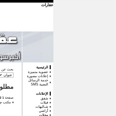
عقارات
الرئيسية
بحث عن :
عضوية متميزة
إعلانات مصورة
خدمة الرسائل
النصية
SMS
مطلو
الإعلانات
صفحة
2
1
شقق
مكتب م??روش 
فيلات
شـاليهات
أراضي
محلات