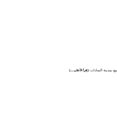
يع بمدينة السادات
( إقرأ الأعلان.....)