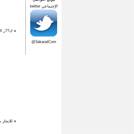
الإجتماعي twitter
ك??ر ال
@3akaratCom
للايجار 