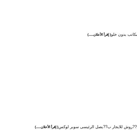
مكاتب بدون خلو
( إقرأ الأعلان.....)
?روش للايجار ب??يصل الرئيسى سوبر لوكس
( إقرأ الأعلان.....)