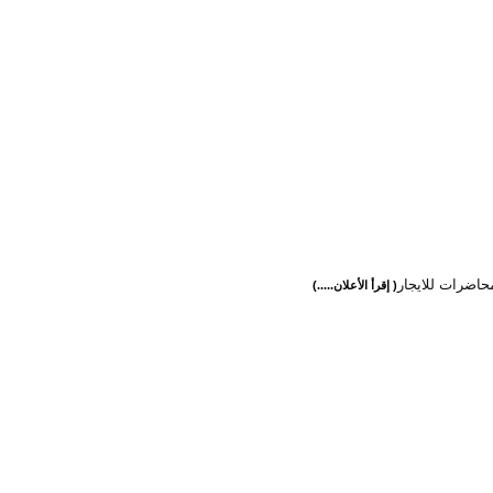
حاضرات للايجار
( إقرأ الأعلان.....)