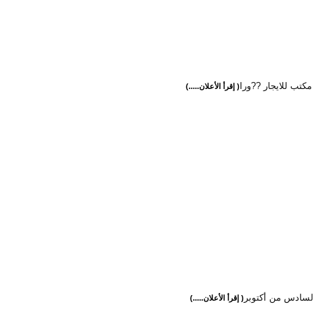
كتب للايجار ??ورا
( إقرأ الأعلان.....)
لسادس من أكتوبر
( إقرأ الأعلان.....)