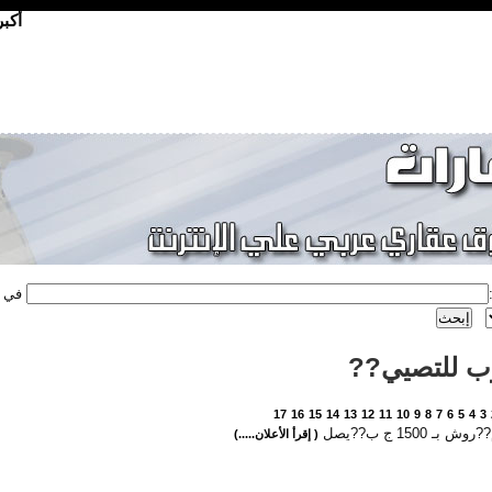
أكب
في
ب للتصيي??
17
16
15
14
13
12
11
10
9
8
7
6
5
4
3
بـ 1500 ج ب??يصل
( إقرأ الأعلان.....)