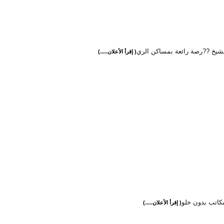
شيخ ??رصة رائعة بمساكن الري
( إقرأ الأعلان.....)
مكاتب بدون خلو
( إقرأ الأعلان.....)