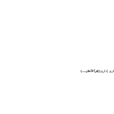
ارى إدارى
( إقرأ الأعلان.....)