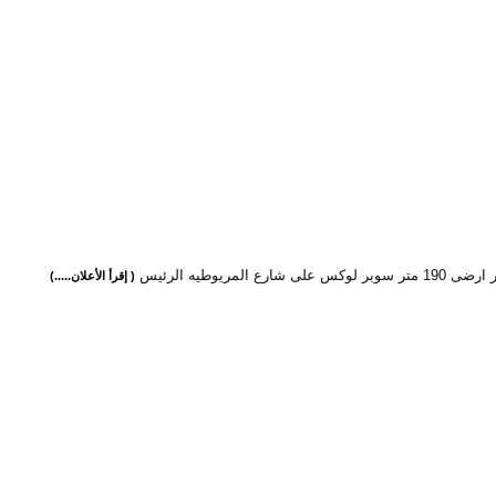
كس على شارع المريوطيه الرئيس
( إقرأ الأعلان.....)