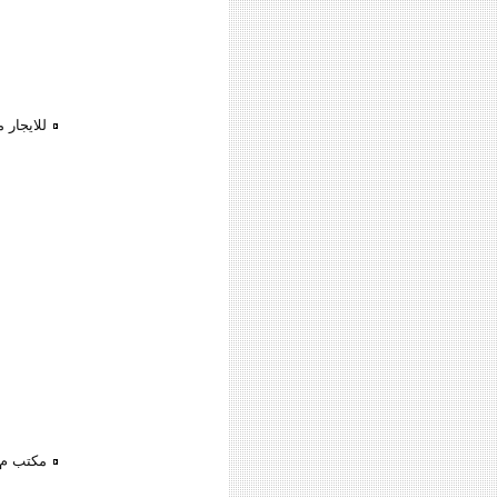
للايجار 
مكتب م?