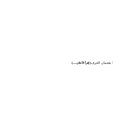
لا بعجمان الجرف
( إقرأ الأعلان.....)