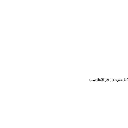
لا بالشرقان
( إقرأ الأعلان.....)