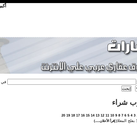
أكب
في
ب شراء
20
19
18
17
16
15
14
13
12
11
10
9
8
7
6
5
4
3
ا بفلج المعلا
( إقرأ الأعلان.....)