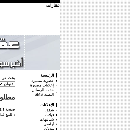
عقارات
الرئيسية
بحث عن :
عضوية متميزة
إعلانات مصورة
خدمة الرسائل
النصية
SMS
مطلو
الإعلانات
صفحة
2
1
شقق
للبيع فيل
فيلات
شـاليهات
أراضي
محلات