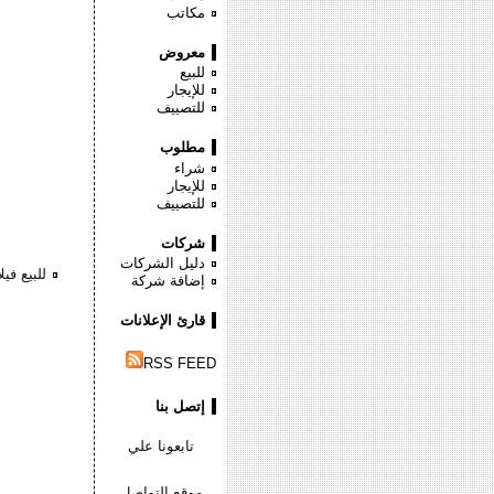
مكاتب
معروض
للبيع
للإيجار
للتصييف
مطلوب
شراء
للإيجار
للتصييف
شركات
دليل الشركات
للبيع في
إضافة شركة
قارئ الإعلانات
RSS FEED
إتصل بنا
تابعونا علي
موقع التواصل