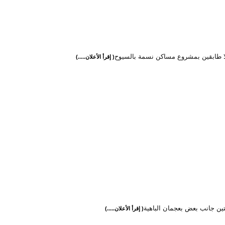
يلا طابقين بمشروع مساكن نسمة بالسيوح
( إقرأ الأعلان.....)
لتين جانب بعض بعجمان الباهية
( إقرأ الأعلان.....)