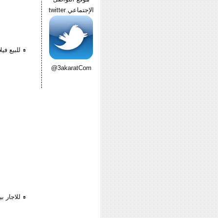
الإجتماعي twitter
للبيع في
@3akaratCom
للاجار ب