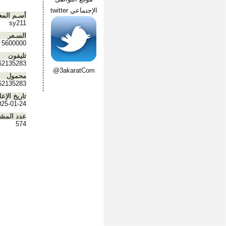
الإجتماعي twitter
أسـم المع
sy211
السـعر
5600000
تليفون
62135283
@3akaratCom
محمول
62135283
تاريخ الإعل
025-01-24
عدد المش
574