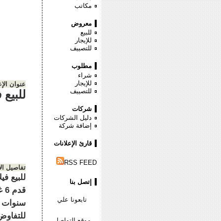
مكاتب
معروض
للبيع
للإيجار
للتصييف
مطلوب
شراء
للإيجار
عنوان الإع
للتصييف
للبيع 
شركات
دليل الشركات
إضافة شركة
قارئ الإعلانات
RSS FEED
تفاصيل ال
إتصل بنا
تابعونا علي
للتفاوض للتوا
موقع التواصل