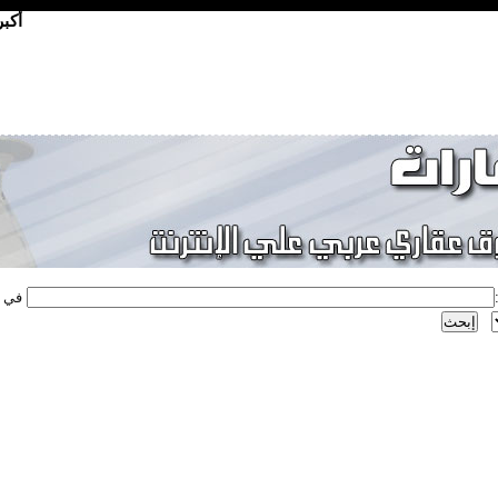
أكب
في