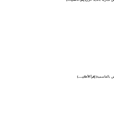
ض بالقاسمية
( إقرأ الأعلان.....)