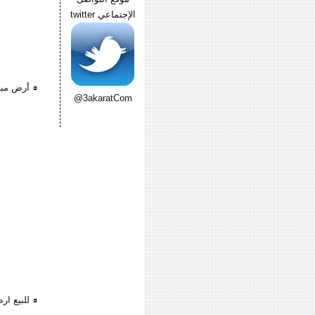
الإجتماعي twitter
أرض مبا
@3akaratCom
للبيع ار