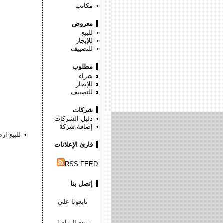
مكاتب
معروض
للبيع
للإيجار
للتصييف
مطلوب
شراء
للإيجار
للتصييف
شركات
دليل الشركات
إضافة شركة
للبيع ا
قارئ الإعلانات
RSS FEED
إتصل بنا
تابعونا علي
موقع التواصل