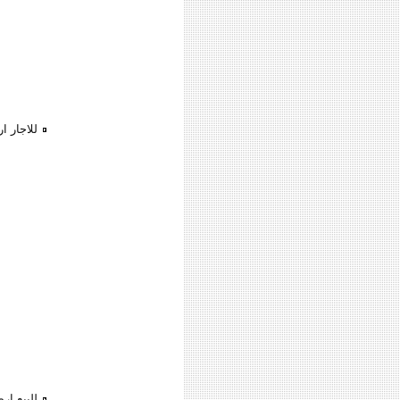
للاجار 
للبيع ار