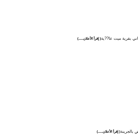
ني بقرية ميت عا??ية
( إقرأ الأعلان.....)
ض بالجرينة
( إقرأ الأعلان.....)