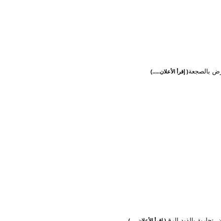
ارض بالصجعة
( إقرأ الأعلان.....)
ض تجارية بالذيد الرق
( إقرأ الأعلان.....)