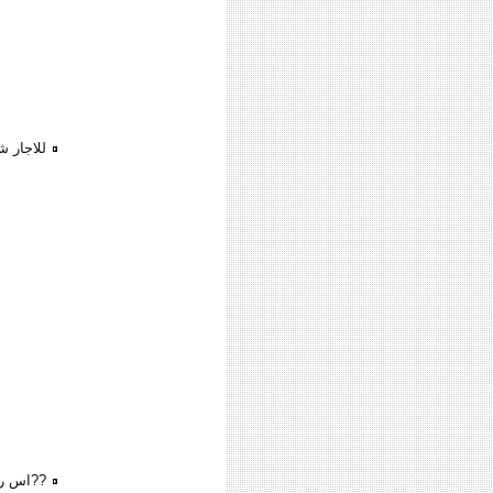
للاجار ش
??اس را