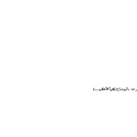
رعة بالوشاح
( إقرأ الأعلان.....)