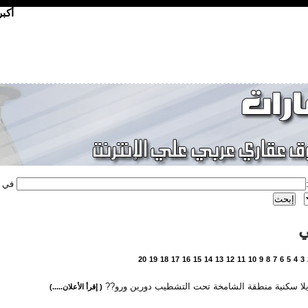
أكب
في
ي
20
19
18
17
16
15
14
13
12
11
10
9
8
7
6
5
4
3
?يلا سكنية منطقة الشامخة تحت التشطيب دورين ورو??
( إقرأ الأعلان.....)