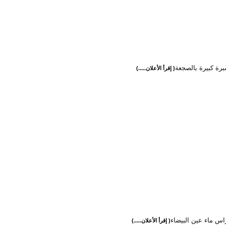
برة كبيرة بالصجعة
( إقرأ الأعلان.....)
س ماء عين البيضاء
( إقرأ الأعلان.....)