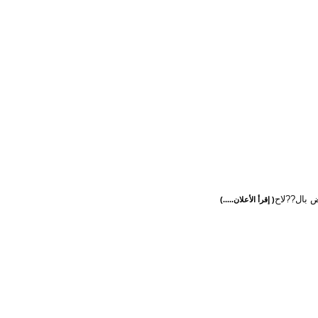
ض بال??لاح
( إقرأ الأعلان.....)