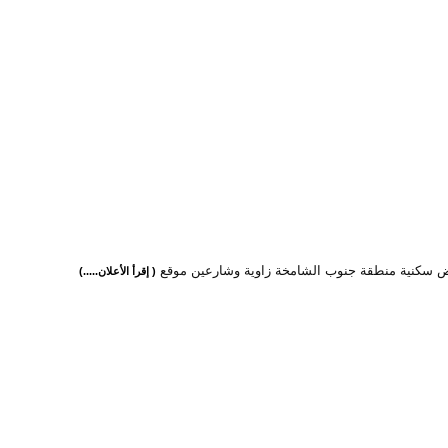
رض سكنية منطقة جنوب الشامخة زاوية وشارعين موقع
( إقرأ الأعلان.....)