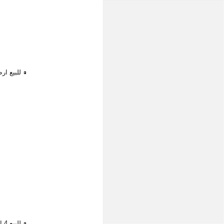
للبيع ار
للبيع 4 اراضي بالصجعة