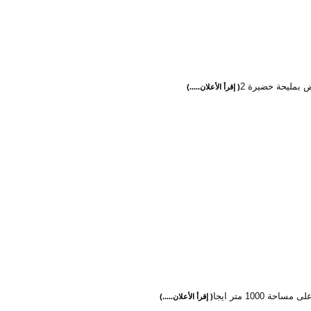
ض بمليحة خضيرة 2
( إقرأ الأعلان.....)
احة 1000 متر ايجا
( إقرأ الأعلان.....)