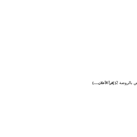
ض بالروضة 2
( إقرأ الأعلان.....)