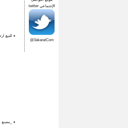
الإجتماعي twitter
للبيع ار
@3akaratCom
_مصنع على مس