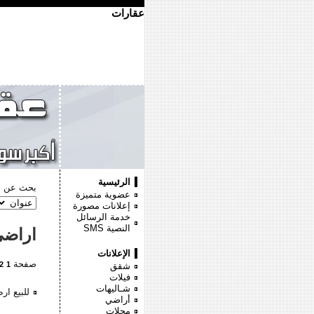
عقارات
الرئيسية
بحث عن :
عضوية متميزة
إعلانات مصورة
خدمة الرسائل
النصية
SMS
اراض
الإعلانات
صفحة
2
1
شقق
فيلات
شـاليهات
للبيع ار
أراضي
محلات