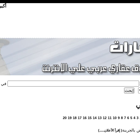
أكب
في
ي
20
19
18
17
16
15
14
13
12
11
10
9
8
7
6
5
4
3
ض بالجرينة
( إقرأ الأعلان.....)