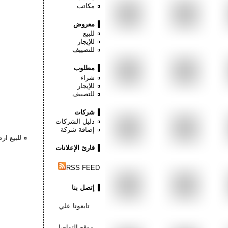
مكاتب
معروض
للبيع
للإيجار
للتصييف
مطلوب
شراء
للإيجار
للتصييف
شركات
دليل الشركات
إضافة شركة
للبيع ار
قارئ الإعلانات
RSS FEED
إتصل بنا
تابعونا علي
موقع التواصل