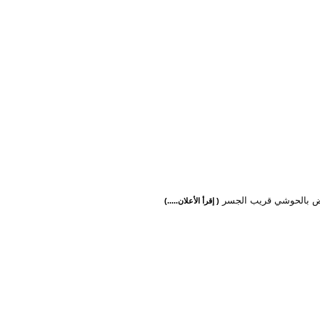
رض بالحوشي قريب الجسر
( إقرأ الأعلان.....)