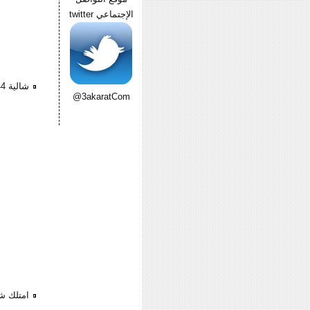
الإجتماعي twitter
شالية 44 م بجاردن ??ى شرم الشيخ
@3akaratCom
امتلك شا