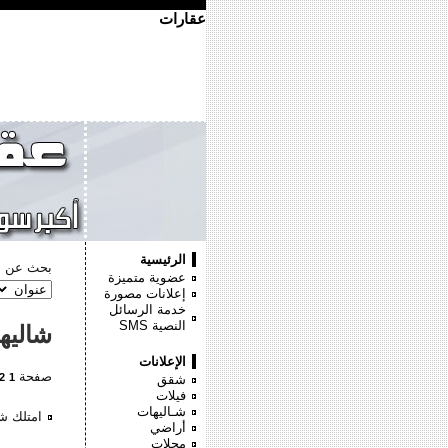
عقارات
الرئيسية
بحث عن :
عضوية متميزة
إعلانات مصورة
خدمة الرسائل
النصية
SMS
شاليه
الإعلانات
صفحة
2
1
شقق
فيلات
شـاليهات
امتلك شاليهك 90 م بجا
أراضي
محلات