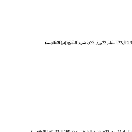
( إقرأ الأعلان.....)
ليهك ??ورى ??ى شرم الشيخ بمقدم 160 ال??
( إقرأ الأعلان.....)