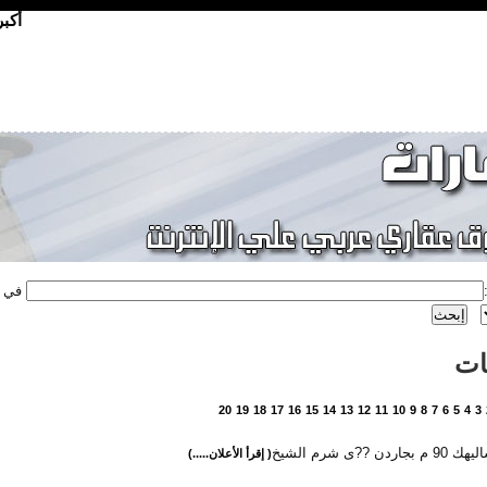
أكب
في
ات
20
19
18
17
16
15
14
13
12
11
10
9
8
7
6
5
4
3
ردن ??ى شرم الشيخ
( إقرأ الأعلان.....)