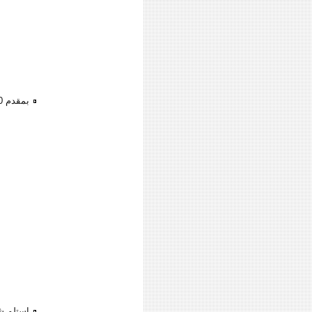
بمقدم 170 ال?? استلم ??ورى ??ى شرم الشيخ
استلم شا