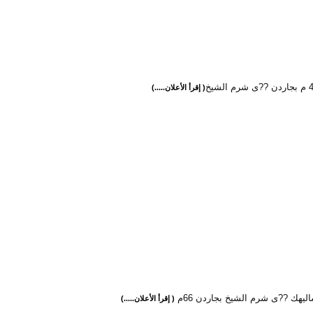
( إقرأ الأعلان.....)
ليهك ??ى شرم الشيخ بجاردن 66م
( إقرأ الأعلان.....)