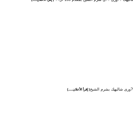
?ورى شاليهك بشرم الشيخ
( إقرأ الأعلان.....)