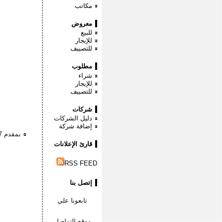
مكاتب
معروض
للبيع
للإيجار
للتصييف
مطلوب
شراء
للإيجار
للتصييف
شركات
دليل الشركات
إضافة شركة
بمقدم 317 ال?? امتلك شاليهك بجاردن ??ى شرم الشيخ
قارئ الإعلانات
RSS FEED
إتصل بنا
تابعونا علي
موقع التواصل