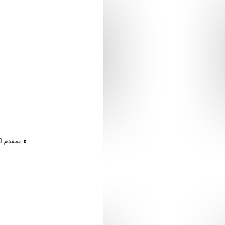
بمقدم 280 ال?? امتلك شاليهك ??ى شرم الشيخ