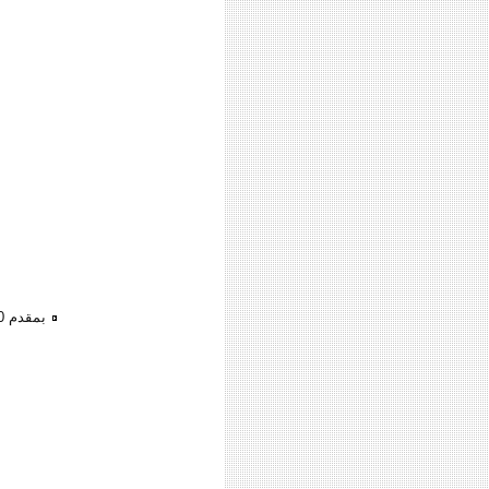
بمقدم 50% استلم ??ورى ??ى شرم الشيخ