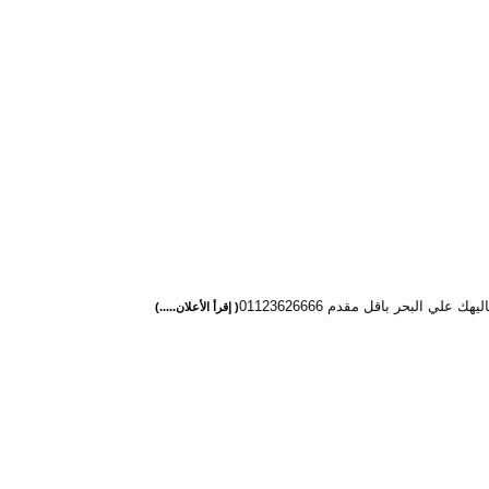
ك علي البحر باقل مقدم 01123626666
( إقرأ الأعلان.....)