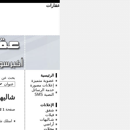
عقارات
الرئيسية
بحث عن :
عضوية متميزة
إعلانات مصورة
خدمة الرسائل
النصية
SMS
شاليه
الإعلانات
صفحة
2
1
شقق
فيلات
شـاليهات
امتلك شا
أراضي
محلات