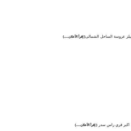
يلز عروسة الساحل الشمالى
( إقرأ الأعلان.....)
اكبر قري راس سدر
( إقرأ الأعلان.....)