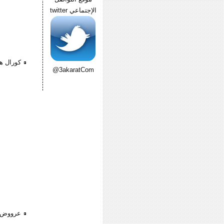
الإجتماعي twitter
كورال ه
@3akaratCom
عرووض 