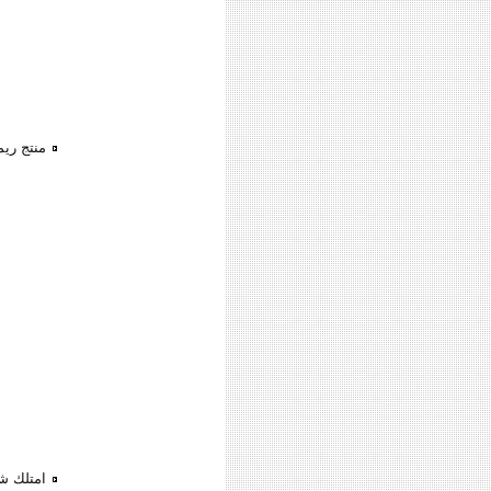
منتج ري
امتلك شالية بمقدم 0