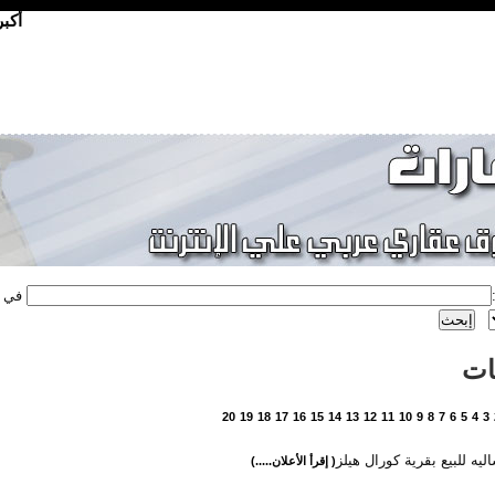
أكب
في
ات
20
19
18
17
16
15
14
13
12
11
10
9
8
7
6
5
4
3
ليه للبيع بقرية كورال هيلز
( إقرأ الأعلان.....)