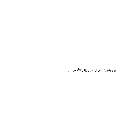
بيع بقرية كورال هيلز
( إقرأ الأعلان.....)