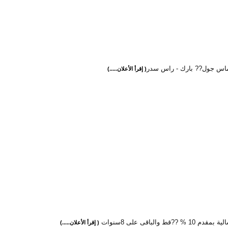
ماس جول?? بارك - راس سدر
( إقرأ الأعلان.....)
1 % ??قط والباقى على 8سنوات
( إقرأ الأعلان.....)