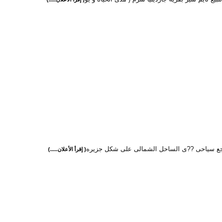
جع سياحى ??ى الساحل الشمالى على شكل جزيره
( إقرأ الأعلان.....)