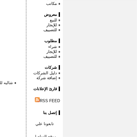
مكاتب
معروض
للبيع
للإيجار
للتصييف
مطلوب
شراء
للإيجار
للتصييف
شركات
دليل الشركات
إضافة شركة
شاليه لل
قارئ الإعلانات
RSS FEED
إتصل بنا
تابعونا علي
موقع التواصل