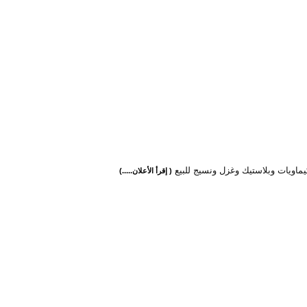
ماويات وبلاستيك وغزل ونسيج للبيع
( إقرأ الأعلان.....)