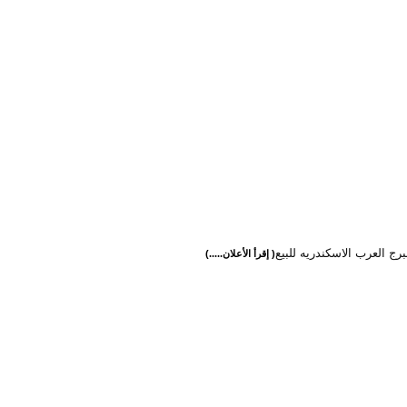
رج العرب الاسكندريه للبيع
( إقرأ الأعلان.....)