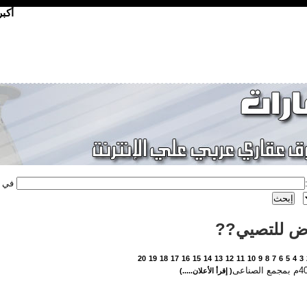
أكب
في
ض للتصيي??
20
19
18
17
16
15
14
13
12
11
10
9
8
7
6
5
4
3
( إقرأ الأعلان.....)