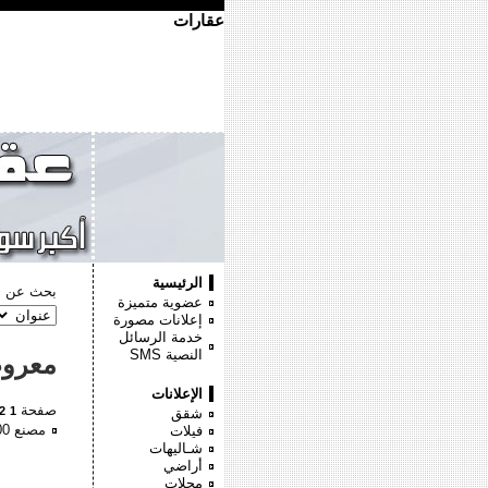
عقارات
الرئيسية
بحث عن :
عضوية متميزة
إعلانات مصورة
خدمة الرسائل
النصية
SMS
معرو
الإعلانات
صفحة
2
1
شقق
مصنع 400م بمجمع الصناعى
فيلات
شـاليهات
أراضي
محلات