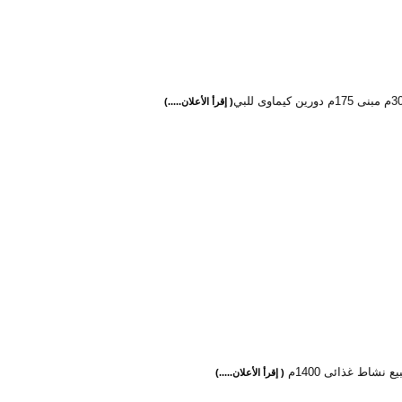
( إقرأ الأعلان.....)
ع نشاط غذائى 1400م
( إقرأ الأعلان.....)