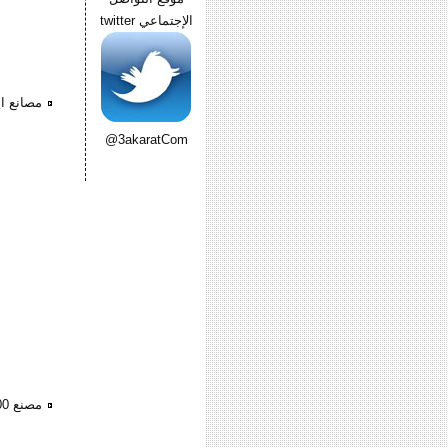
الإجتماعي twitter
مصانع اي
@3akaratCom
مصنع 2600م للبيع ببرج العرب الاسكندريه