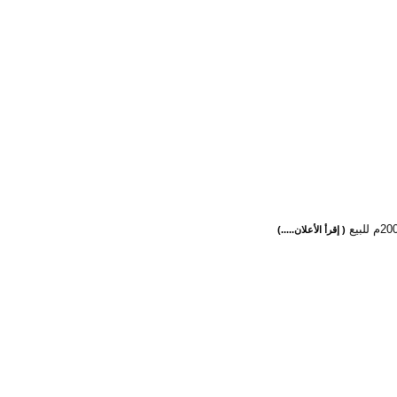
( إقرأ الأعلان.....)