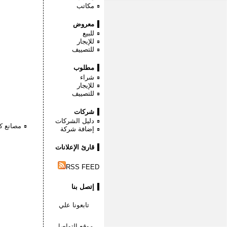
مكاتب
معروض
للبيع
للإيجار
للتصييف
مطلوب
شراء
للإيجار
للتصييف
شركات
دليل الشركات
مصانع كي
إضافة شركة
قارئ الإعلانات
RSS FEED
إتصل بنا
تابعونا علي
موقع التواصل