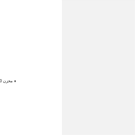
مخزن 4500م مبنى على 2500م