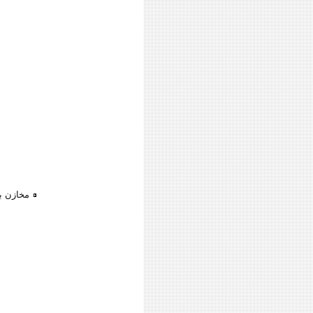
مخازن بب