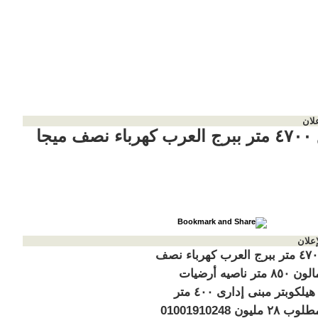
لان
 ميجا
إعلان
مصنع ٤٧٠٠ متر ببرج العرب كهرباء نصف
ميجا جمالون ٨٥٠ متر ناصيه أرضيات
بالكامل هيلكوبتر مبنى إدارى ٤٠٠ متر
دورين مطلوب ٢٨ مليون 01001910248