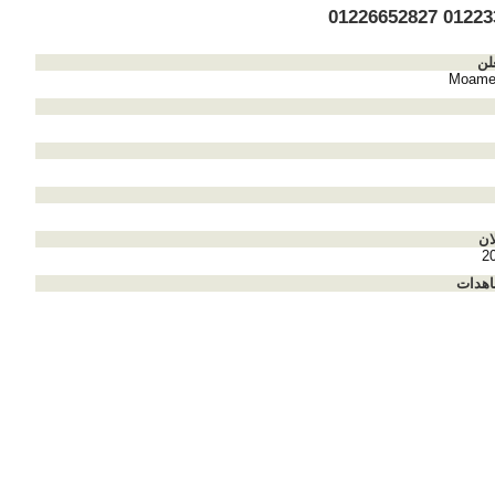
0122334223
لن
Moame
ان
2
اهدات