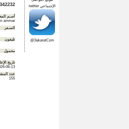
2 01226652827
الإجتماعي twitter
أسـم المع
n ammar
السـعر
تليفون
@3akaratCom
محمول
تاريخ الإعل
026-06-13
عدد المش
155