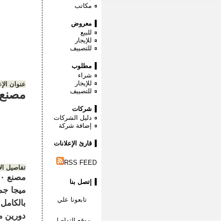
مكاتب
معروض
للبيع
للإيجار
للتصييف
مطلوب
شراء
للإيجار
عنوان الإع
للتصييف
مصنع ٤٧٠٠ متر ببرج العرب كهرباء نصف
شركات
دليل الشركات
إضافة شركة
قارئ الإعلانات
RSS FEED
تفاصيل ال
إتصل بنا
تابعونا علي
موقع التواصل