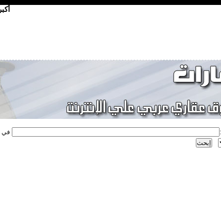
أكب
في