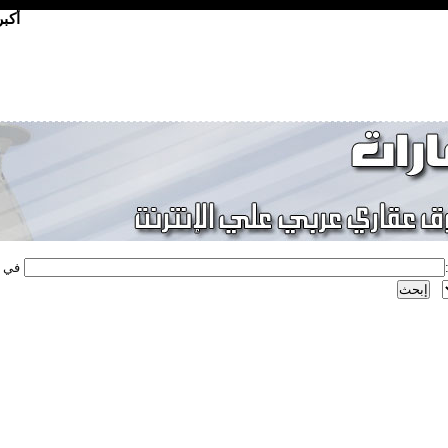
أكب
في