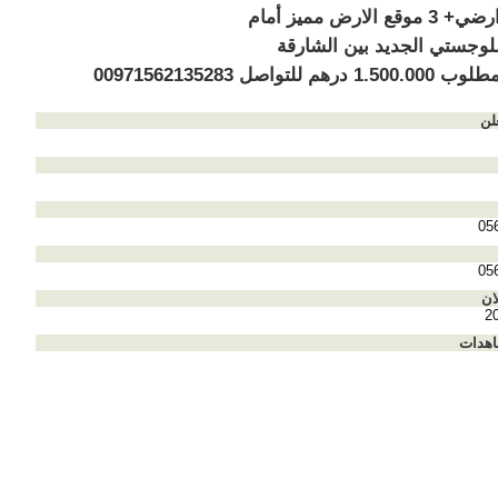
مكاتب ارضي+ 3 موقع الارض مميز أمام
للوجستي الجديد بين الشارقة
هم للتواصل 00971562135283
لن
05
05
ان
2
اهدات