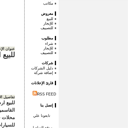
مكاتب
معروض
للبيع
للإيجار
للتصييف
مطلوب
شراء
للإيجار
عنوان الإع
للتصييف
للبيع
شركات
دليل الشركات
إضافة شركة
قارئ الإعلانات
RSS FEED
تفاصيل ال
للبيع ا
إتصل بنا
تابعونا علي
للسيارا
موقع التواصل