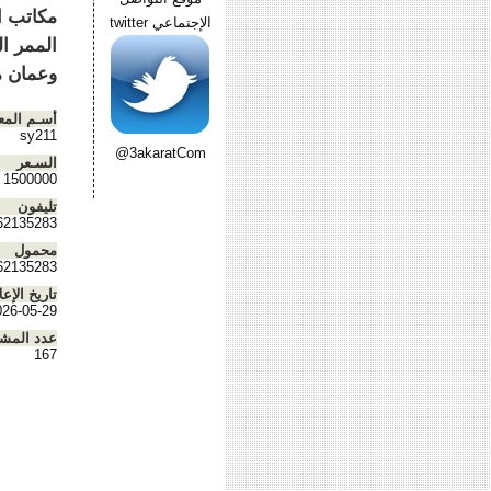
الإجتماعي twitter
الممر ا
وعمان مطلوب 1.500.000 در
أسـم المع
sy211
@3akaratCom
السـعر
1500000
تليفون
62135283
محمول
62135283
تاريخ الإعل
026-05-29
عدد المش
167