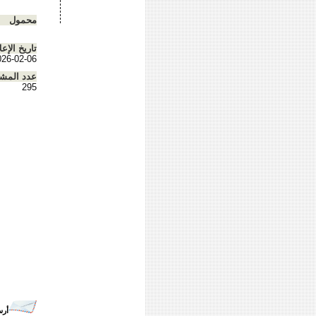
محمول
تاريخ الإعل
026-02-06
عدد المش
295
أرس