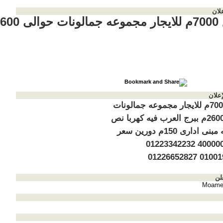
لان
 2600م
إعلان
مصنع 7000م للايجار مجموعه جمالونات
حوالى 2600م ببرج العرب فيه كهربا نص
ميجا فيه مبنى ادارى 150م دورين سعر
الايجار 400000 01223342232
0100191024
لن
Moame