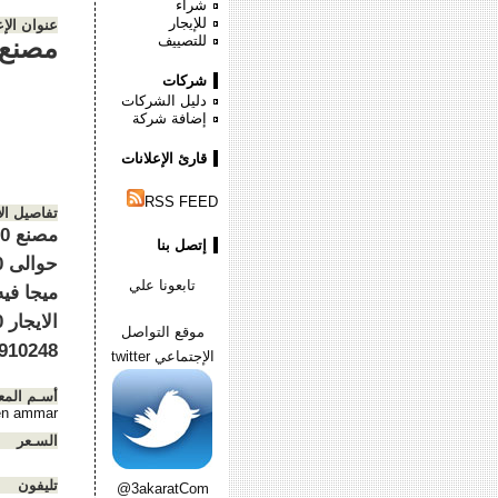
شراء
للإيجار
عنوان الإع
للتصييف
مصنع 7000م للايجار مجموعه جمالونات حوالى
شركات
دليل الشركات
إضافة شركة
قارئ الإعلانات
RSS FEED
تفاصيل ال
إتصل بنا
تابعونا علي
موقع التواصل
8 01226652827
الإجتماعي twitter
أسـم المع
n ammar
السـعر
تليفون
@3akaratCom