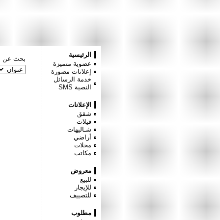
الرئيسية
بحث عن :
عضوية متميزة
إعلانات مصورة
خدمة الرسائل
النصية
SMS
الإعلانات
شقق
فيلات
شـاليهات
أراضي
محلات
مكاتب
معروض
للبيع
للإيجار
للتصييف
مطلوب