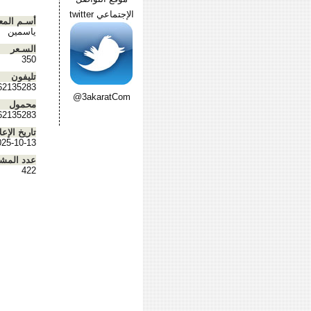
الإجتماعي twitter
أسـم المع
ياسمين
السـعر
350
تليفون
62135283
@3akaratCom
محمول
62135283
تاريخ الإعل
025-10-13
عدد المش
422