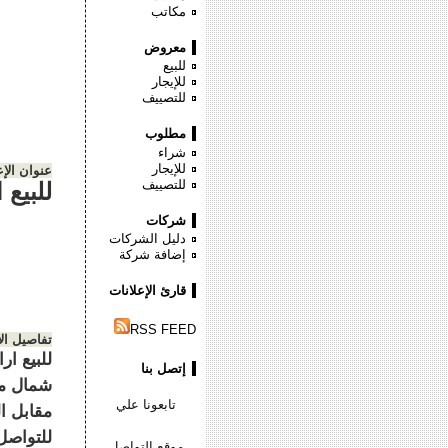
مكاتب
معروض
للبيع
للإيجار
للتصييف
مطلوب
شراء
للإيجار
عنوان الإع
للتصييف
للبيع
شركات
دليل الشركات
إضافة شركة
قارئ الإعلانات
RSS FEED
تفاصيل ال
للبيع ار
إتصل بنا
تابعونا علي
للتواصل 71562135283
موقع التواصل