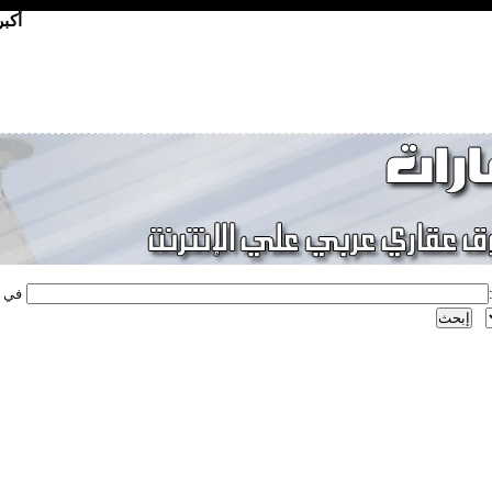
أكب
في