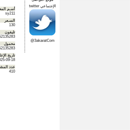
الإجتماعي twitter
أسـم المع
sy211
السـعر
130
تليفون
62135283
@3akaratCom
محمول
62135283
تاريخ الإعل
025-09-18
عدد المش
410