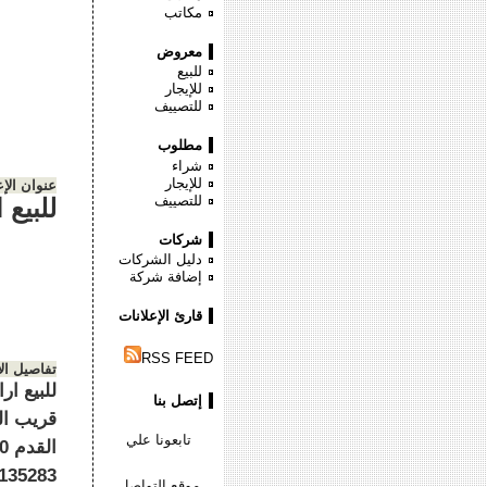
مكاتب
معروض
للبيع
للإيجار
للتصييف
مطلوب
شراء
للإيجار
عنوان الإع
للتصييف
للبيع 
شركات
دليل الشركات
إضافة شركة
قارئ الإعلانات
RSS FEED
تفاصيل ال
للبيع ا
إتصل بنا
تابعونا علي
135283
موقع التواصل