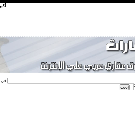
أكب
في