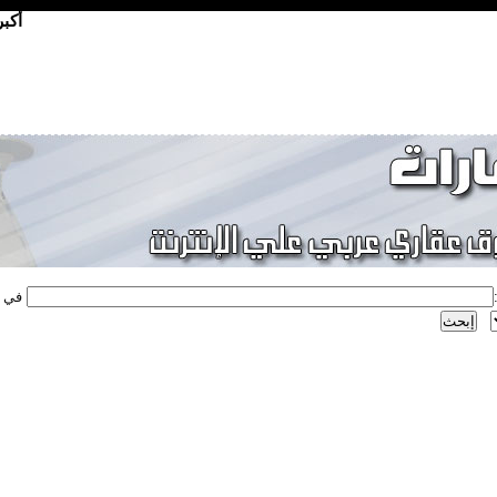
أكب
في