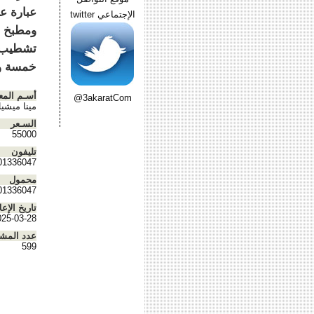
الإجتماعي twitter
ومطبخ م
خمسة وخمس
أسـم المع
@3akaratCom
مينا ميشي
السـعر
55000
تليفون
01336047
محمول
01336047
تاريخ الإعل
025-03-28
عدد المش
599