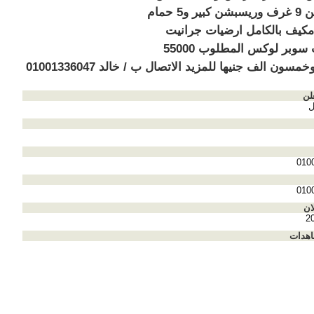
عبارة عن 9 غرف وريسبشن كبير و5 حمام
كيف بالكامل ارضيات جرانيت
تشطيب سوبر لوكس المطلوب 55000
ون الف جنيها للمزيد الاتصال ب / خالد 01001336047
لن
ل
010
010
ان
2
اهدات