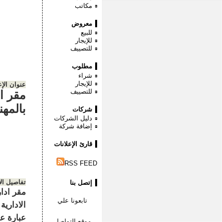
مكاتب
معروض
للبيع
للإيجار
للتصييف
مطلوب
شراء
للإيجار
عنوان الإع
للتصييف
مقر ا
بالمه
شركات
دليل الشركات
إضافة شركة
قارئ الإعلانات
RSS FEED
تفاصيل ال
إتصل بنا
مقر ادا
تابعونا علي
الادارية
موقع التواصل