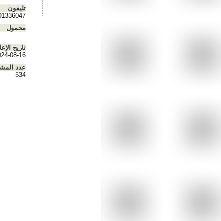
تليفون
01336047
محمول
تاريخ الإعل
024-08-16
عدد المش
534