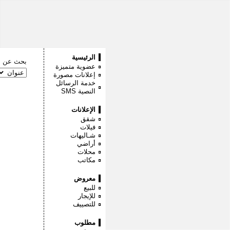
الرئيسية
بحث عن :
عضوية متميزة
إعلانات مصورة
خدمة الرسائل
النصية
SMS
الإعلانات
شقق
فيلات
شـاليهات
أراضي
محلات
مكاتب
معروض
للبيع
للإيجار
للتصييف
مطلوب