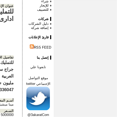
شراء
للإيجار
عنوان الإع
للتصييف
ادارى
شركات
دليل الشركات
إضافة شركة
قارئ الإعلانات
RSS FEED
تفاصيل ال
إتصل بنا
تابعونا علي
جراج سك
موقع التواصل
مليون جن
الإجتماعي twitter
336047
أسـم المع
مينا ميشي
السـعر
5000000
@3akaratCom