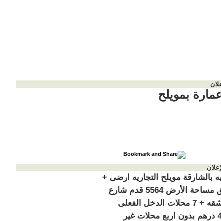
لان
عمارة بمويلح
إعلان
ايه بالشارقة مويلح التجاريه ارضى +
3 طوابق مساحة الأرض 5564 قدم شارع
قار 26 شقه + 7 محلات الدخل الفعلى
440.500 درهم بدون اربع محلات غير