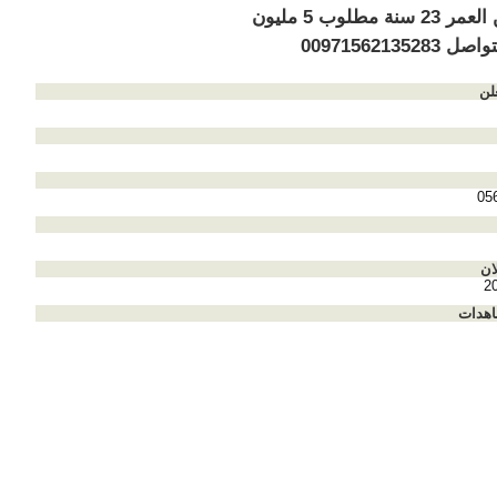
مؤجرين العمر 23 سنة مطلوب 5 مليون
0097156213528
لن
05
ان
2
اهدات