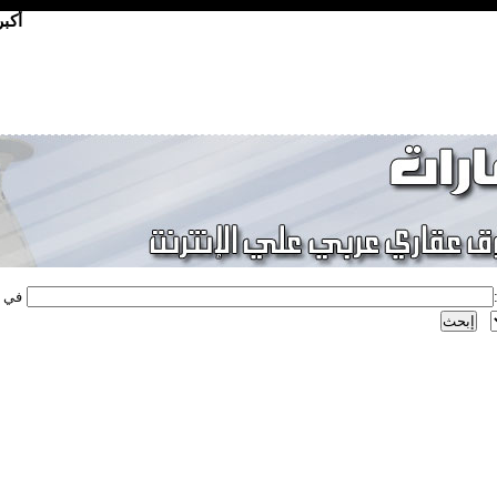
أكب
في