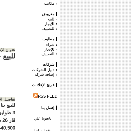
مكاتب
معروض
للبيع
للإيجار
للتصييف
مطلوب
شراء
للإيجار
عنوان الإع
للتصييف
للبيع 
شركات
دليل الشركات
إضافة شركة
قارئ الإعلانات
RSS FEED
تفاصيل ال
للبيع بن
إتصل بنا
تابعونا علي
موقع التواصل