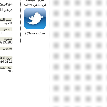
الإجتماعي twitter
درهم للتواصل 3
أسـم المع
sy211
السـعر
٥٠٠٠٠٠٠
@3akaratCom
تليفون
62135283
محمول
تاريخ الإعل
024-02-12
عدد المش
785