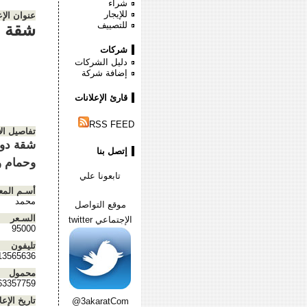
شراء
للإيجار
عنوان الإع
للتصييف
شقة ل
شركات
دليل الشركات
إضافة شركة
قارئ الإعلانات
RSS FEED
تفاصيل ال
إتصل بنا
وحمام 
تابعونا علي
أسـم المع
محمد
موقع التواصل
السـعر
الإجتماعي twitter
95000
تليفون
13565636
محمول
63357759
تاريخ الإعل
@3akaratCom