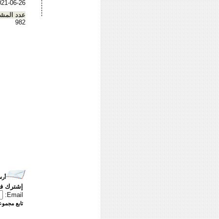
021-06-26
عدد المش
982
أرس
إشترك في
Email:
تابع مجموعت