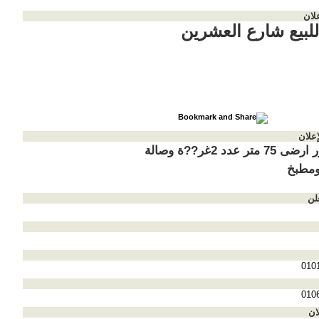
لان
لبيع شارع العشرين
إعلان
شقة دور ارضى 75 متر عدد 2غر??ة وصالة
ومطبخ
لن
010
010
ان