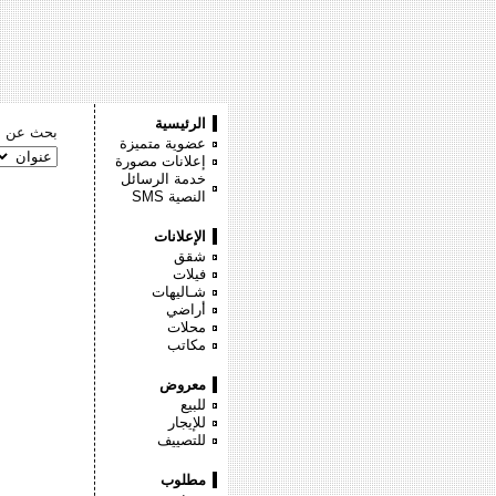
الرئيسية
بحث عن :
عضوية متميزة
إعلانات مصورة
خدمة الرسائل
النصية
SMS
الإعلانات
شقق
فيلات
شـاليهات
أراضي
محلات
مكاتب
معروض
للبيع
للإيجار
للتصييف
مطلوب