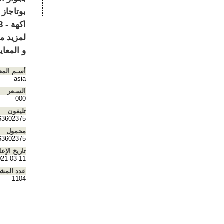
و المعاي
أسـم المع
asia
السـعر
000
تليفون
63602375
محمول
63602375
تاريخ الإعل
021-03-11
عدد المش
1104