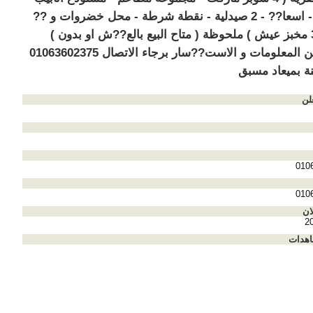
بوتاجاز - اسعا?? - 2 صيدلية - نقطة شرطة - محل خضروات و ??
اكهة - 3 مخبز عيش ) ملحوظة ( متاح البيع بالع??ش او بدون )
لمزيد من المعلومات و الاست??سار برجاء الاتصال 01063602375
نة بميعاد مسبق
لن
010
010
ان
2
اهدات