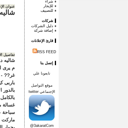
شراء
للإيجار
عنوان الإع
للتصييف
شالي
شركات
دليل الشركات
إضافة شركة
قارئ الإعلانات
RSS FEED
تفاصيل ال
إتصل بنا
تابعونا علي
باربى ك
موقع التواصل
بالدور ا
الإجتماعي twitter
ماركت -
@3akaratCom