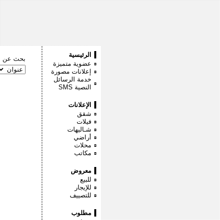
الرئيسية
بحث عن :
عضوية متميزة
إعلانات مصورة
خدمة الرسائل
النصية
SMS
الإعلانات
شقق
فيلات
شـاليهات
أراضي
محلات
مكاتب
معروض
للبيع
للإيجار
للتصييف
مطلوب