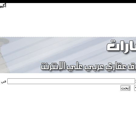
أكب
في