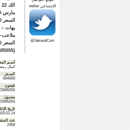
ا
الإجتماعي twitter
يهات – 
ملاعب- 
@3akaratCom
(01022685055)
أسـم المع
كمال رمض
السـعر
684000
تليفون
22685055
محمول
22685055
تاريخ الإعل
020-01-14
عدد المش
2458