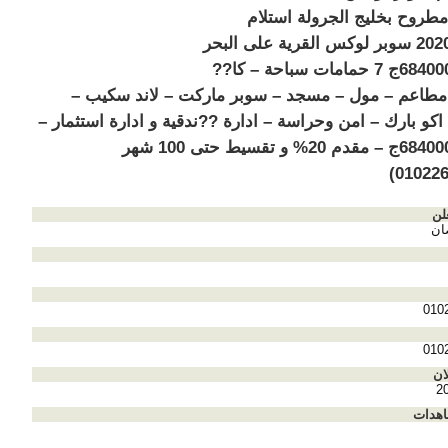
لك 22 مطروح بخليج الجرولة استلام
مارس 2020 سوبر لوكس القرية على البحر
السعر 684000ج 7 حمامات سباحة – كا??
مطاعم – مول – مسجد – سوبر ماركت – لاند سكيب –
اكو بارك – امن وحراسة – ادارة ??ندقية و ادارة استثمار –
السعر 684000ج – مقدم 20% و تقسيط حتى 100 شهر
لن
ان
010
010
ان
2
اهدات