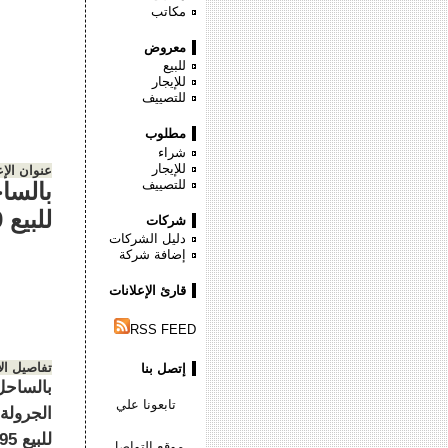
مكاتب
معروض
للبيع
للإيجار
للتصييف
مطلوب
شراء
للإيجار
عنوان الإع
للتصييف
للبيع 9
شركات
دليل الشركات
إضافة شركة
قارئ الإعلانات
RSS FEED
تفاصيل ال
إتصل بنا
تابعونا علي
موقع التواصل