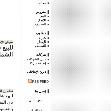
مكاتب
معروض
للبيع
للإيجار
للتصييف
مطلوب
شراء
للإيجار
عنوان الإع
للتصييف
الشما
شركات
دليل الشركات
إضافة شركة
قارئ الإعلانات
RSS FEED
تفاصيل ال
إتصل بنا
تابعونا علي
باى الس
بالتقسيط
موقع التواصل