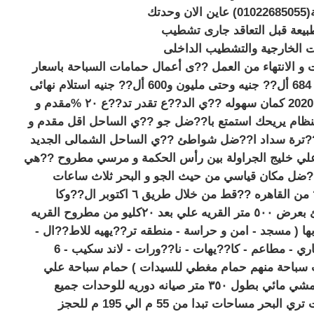
الجراولة(01022685055) عاين الان وحدتك
بيعة قبل التعاقد جارى تشطيب
ت الخارجية والتشطيب الداخلى
 و الانتهاء من العمل ??ى أعمال حمامات السباحة باسعار
تبدا من 684 أل?? جنيه وحتى مليون و600 أل?? جنيه استلام نهائى
صي?? 2020 كمان سهوله ??ي الد??ع تقدر تد??ع ٢٠ %مقدم و
بنظام يريحك استمتع با??ضل جو ??ي الساحل اقل مقدم و
ترة سداد ا??ضل شواطئ ??ي الساحل الشمالى الجديد
علي خليج الجراولة بين رأس الحكمة و مرسي مطروح ??هي
ضل مكان قياسي من حيث الجو و البحر ثلاث ساعات
ونص?? من القاهره ??قط من خلال طريق ٦ اكتوبر ال??وكا
الشاطئ بعرض ٥٠٠ متر القريه علي بعد ٢٠كليو من مطروح القريه
ها ( مسجد - امن و حراسة - منطقه تر??يهيه للاط??ال -
مول تجاري - مطاعم - كا??يهات - نا??ورات - لاند سكيب - 6
سباحة منهم حمام مغطي للسيدات ) حمام سباحة علي
البحر ممشي مائي بطول ٣٥٠ متر صيانه دوريه للوحدات جميع
الوحدات تري البحر مساحات تبدا من 55 م الي 195 م للحجز