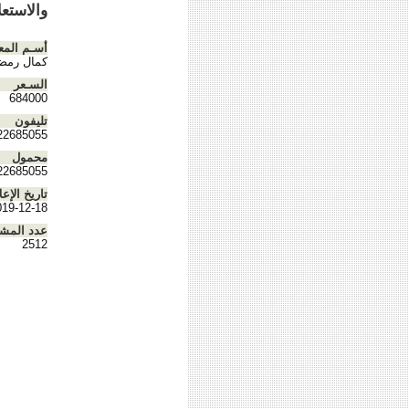
والاستعلام (5055
أسـم المع
كمال رمض
السـعر
684000
تليفون
22685055
محمول
22685055
تاريخ الإعل
019-12-18
عدد المش
2512