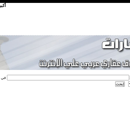
أكب
في