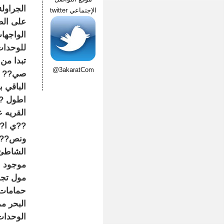
الإجتماعي twitter
على الط
الواجها
للوحدات
@3akaratCom
الباقي 
اطول ??
القريه 
??ي ا??
موجود ب
حمامات 