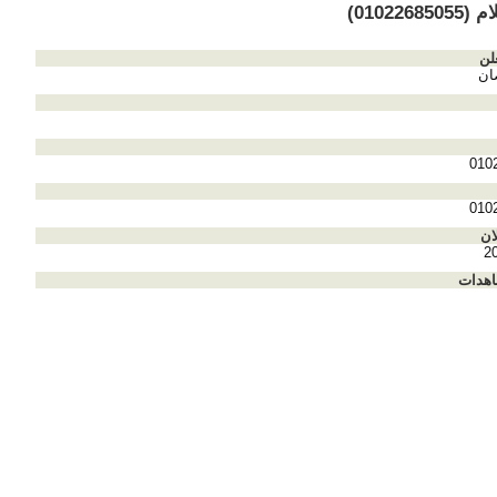
0102268)
لن
ان
010
010
ان
2
اهدات