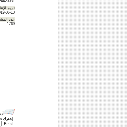
24429931
تاريخ الإعل
019-06-10
عدد المش
1769
أرس
إشترك في
Email: