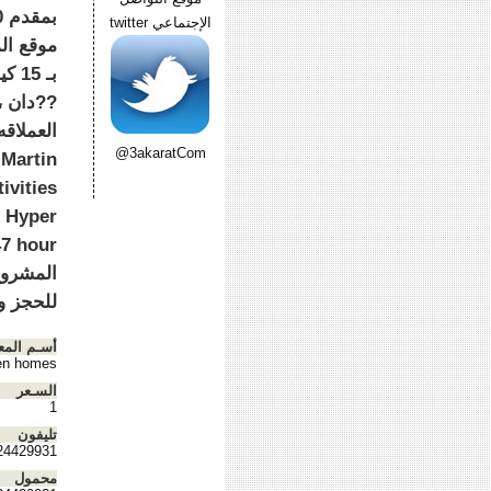
الإجتماعي twitter
??دان ،
@3akaratCom
 Martin
ivities
s Hyper
المشروع
للحجز والا
أسـم المع
en homes
السـعر
1
تليفون
24429931
محمول