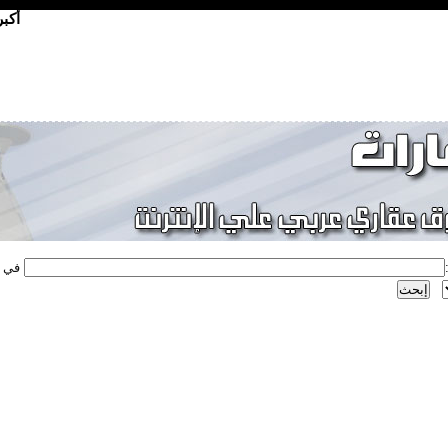
أكب
في