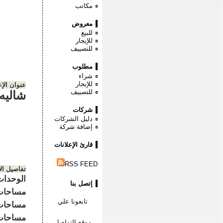
مكاتب
معروض
للبيع
للإيجار
للتصييف
مطلوب
شراء
للإيجار
عنوان الإع
للتصييف
شاليه 
شركات
دليل الشركات
إضافة شركة
قارئ الإعلانات
RSS FEED
تفاصيل ال
إتصل بنا
تابعونا علي
موقع التواصل