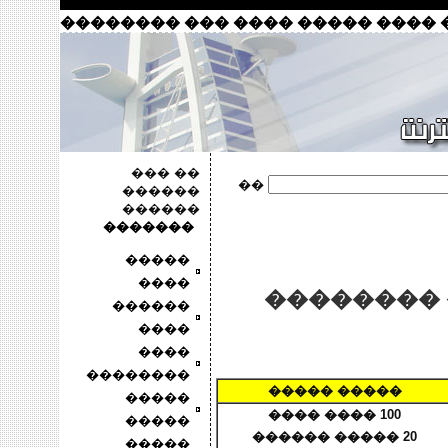
���� ���� ����� ���� ��� ����
�� ���
��
������
������
�������
�����
����
�������� 
������
����
����
��������
����� �����
�����
100 ���� ����
�����
20 ����� ������
�����