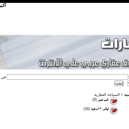
أكب
في
> السياحة العقارية
سية
(0)
تايم شير
(16)
ليالى ??ندقية